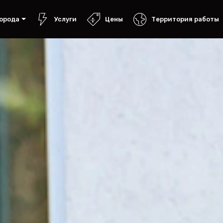
орода
Услуги
Цены
Территория работы